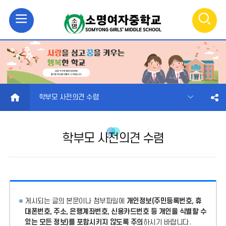
모
검
바
색
일
열
메
기
HOME
학부모 사전의견 수렴
뉴
학부모 사전의견 수렴
열
기
게시되는 글의 본문이나 첨부파일에
개인정보(주민등록번호, 휴
대폰번호, 주소, 은행계좌번호, 신용카드번호 등 개인을 식별할 수
있는 모든 정보)를 포함시키지 않도록 주의
하시기 바랍니다.