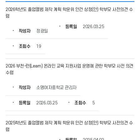
학
2026학년도 졸업앨범 제작 계획 학운위 안건 상정(안) 학부모 사전의견 수
부
렴
모
사
등록일
2026.03.25
작성자
정광일
전
의
견
조회수
19
수
렴
의
2026 부천-런(Learn) 온라인 교육 지원사업 운영에 관한 학부모 사전 의견
게
수렴
시
물
작성자
소명여자중학교 관리자
번
호,
등록일
2026.03.25
조회수
5
제
목,
작
2025학년도 졸업앨범 제작 계획 학운위 안건 상정(안) 학부모 사전의견 수
성
렴
자,
등