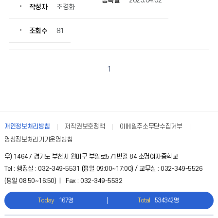
등록일
2025.04.02
록
작성자
조경화
일,
조
조회수
81
회
수
정
보
1
를
확
인
할
수
개인정보처리방침
저작권보호정책
이메일주소무단수집거부
있
습
영상정보처리기기운영방침
니
우) 14647 경기도 부천시 원미구 부일로571번길 84 소명여자중학교
다.
Tel : 행정실 : 032-349-5531 (평일 09:00~17:00) / 교무실 : 032-349-5526
(평일 08:50~16:50) | Fax : 032-349-5532
Today
167명
Total
534342명