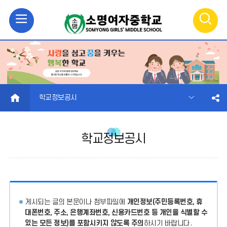
모
검
바
색
일
열
메
기
HOME
학교정보공시
뉴
학교정보공시
열
기
게시되는 글의 본문이나 첨부파일에
개인정보(주민등록번호, 휴
대폰번호, 주소, 은행계좌번호, 신용카드번호 등 개인을 식별할 수
있는 모든 정보)를 포함시키지 않도록 주의
하시기 바랍니다.