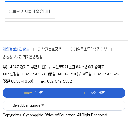
학
교
등록된 게시물이 없습니다.
정
보
공
시
의
게
개인정보처리방침
저작권보호정책
이메일주소무단수집거부
시
영상정보처리기기운영방침
물
번
우) 14647 경기도 부천시 원미구 부일로571번길 84 소명여자중학교
호,
Tel : 행정실 : 032-349-5531 (평일 09:00~17:00) / 교무실 : 032-349-5526
제
(평일 08:50~16:50) | Fax : 032-349-5532
목,
작
Today
196명
Total
534969명
성
자,
Select Language
▼
등
록
Copyright © Gyeonggido Office of Education, All Right Reserved.
일,
조