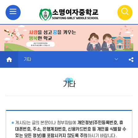
모
검
바
색
일
열
메
기
HOME
기타
뉴
기타
열
기
게시되는 글의 본문이나 첨부파일에
개인정보(주민등록번호, 휴
대폰번호, 주소, 은행계좌번호, 신용카드번호 등 개인을 식별할 수
있는 모든 정보)를 포함시키지 않도록 주의
하시기 바랍니다.