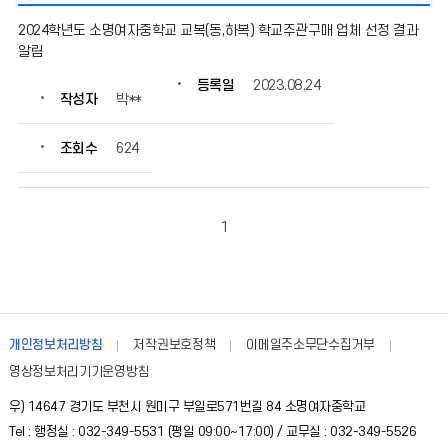
기
2024학년도 소명여자중학교 교복(동,하복) 학교주관구매 업체 선정 결과
타
알림
의
게
등록일
2023.08.24
작성자
박**
시
물
번
조회수
624
호,
제
목,
작
1
성
자,
등
록
일,
개인정보처리방침
저작권보호정책
이메일주소무단수집거부
조
영상정보처리기기운영방침
회
수
우) 14647 경기도 부천시 원미구 부일로571번길 84 소명여자중학교
정
Tel : 행정실 : 032-349-5531 (평일 09:00~17:00) / 교무실 : 032-349-5526
보